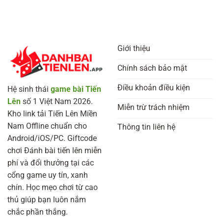
Miền
Nhất
Nam
2026
–
Miền
Bắc
–
Giới thiệu
Miền
Trung
Chính sách bảo mật
Điều khoản điều kiện
Hệ sinh thái
game bài Tiến
Lên
số 1 Việt Nam 2026.
Miễn trừ trách nhiệm
Kho link tải Tiến Lên Miền
Nam Offline chuẩn cho
Thông tin liên hệ
Android/iOS/PC. Giftcode
chơi Đánh bài tiến lên miễn
phí và đổi thưởng tại các
cổng game uy tín, xanh
chín. Học mẹo chơi từ cao
thủ giúp bạn luôn nắm
chắc phần thắng.