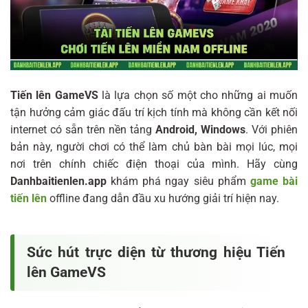
Tiến lên GameVS
là lựa chọn số một cho những ai muốn
tận hưởng cảm giác đấu trí kịch tính mà không cần kết nối
internet có sẵn trên nền tảng
Android, Windows
. Với phiên
bản này, người chơi có thể làm chủ bàn bài mọi lúc, mọi
nơi trên chính chiếc điện thoại của mình. Hãy cùng
Danhbaitienlen.app
khám phá ngay siêu phẩm
game bài
tiến lên
offline đang dẫn đầu xu hướng giải trí hiện nay.
Sức hút trực diện từ thương hiệu Tiến
lên GameVS