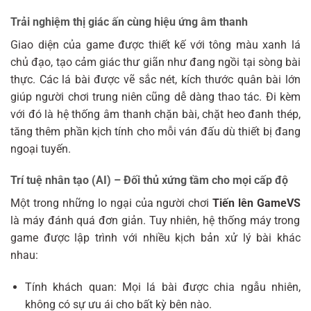
Trải nghiệm thị giác ấn cùng hiệu ứng âm thanh
Giao diện của game được thiết kế với tông màu xanh lá
chủ đạo, tạo cảm giác thư giãn như đang ngồi tại sòng bài
thực. Các lá bài được vẽ sắc nét, kích thước quân bài lớn
giúp người chơi trung niên cũng dễ dàng thao tác. Đi kèm
với đó là hệ thống âm thanh chặn bài, chặt heo đanh thép,
tăng thêm phần kịch tính cho mỗi ván đấu dù thiết bị đang
ngoại tuyến.
Trí tuệ nhân tạo (AI) – Đối thủ xứng tầm cho mọi cấp độ
Một trong những lo ngại của người chơi
Tiến lên GameVS
là máy đánh quá đơn giản. Tuy nhiên, hệ thống máy trong
game được lập trình với nhiều kịch bản xử lý bài khác
nhau:
Tính khách quan: Mọi lá bài được chia ngẫu nhiên,
không có sự ưu ái cho bất kỳ bên nào.