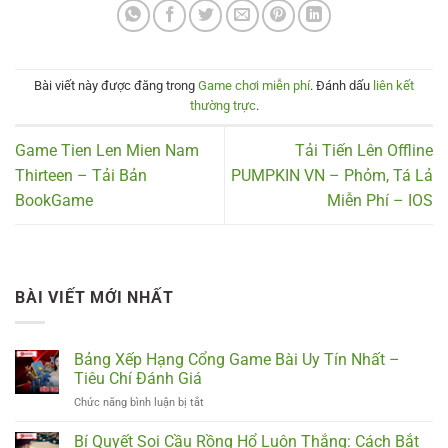
Bài viết này được đăng trong
Game chơi miễn phí
. Đánh dấu
liên kết
thường trực
.
Game Tien Len Mien Nam
Tải Tiến Lên Offline
Thirteen – Tải Bản
PUMPKIN VN – Phỏm, Tá Lả
BookGame
Miễn Phí – IOS
BÀI VIẾT MỚI NHẤT
Bảng Xếp Hạng Cổng Game Bài Uy Tín Nhất –
Tiêu Chí Đánh Giá
Chức năng bình luận bị tắt
ở
Bảng
Xếp
Bí Quyết Soi Cầu Rồng Hổ Luôn Thắng: Cách Bắt