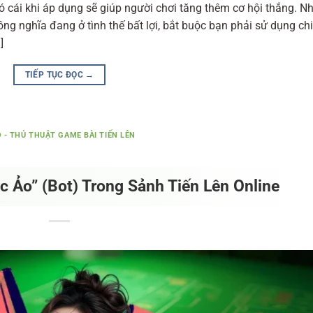
 cái khi áp dụng sẽ giúp người chơi tăng thêm cơ hội thắng. Nh
ồng nghĩa đang ở tình thế bất lợi, bắt buộc bạn phải sử dụng ch
]
TIẾP TỤC ĐỌC
→
 - THỦ THUẬT GAME BÀI TIẾN LÊN
c Ảo” (Bot) Trong Sảnh Tiến Lên Online