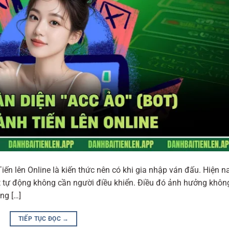
iến lên Online là kiến thức nên có khi gia nhập ván đấu. Hiện na
t tự động không cần người điều khiển. Điều đó ảnh hưởng khôn
ng […]
TIẾP TỤC ĐỌC
→