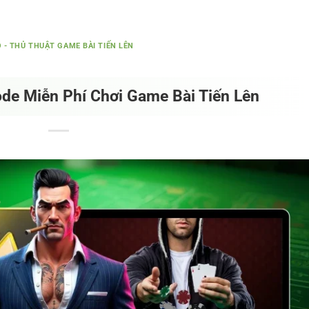
 - THỦ THUẬT GAME BÀI TIẾN LÊN
ode Miễn Phí Chơi Game Bài Tiến Lên