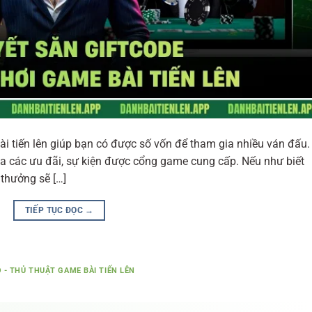
ài tiến lên giúp bạn có được số vốn để tham gia nhiều ván đấu.
a các ưu đãi, sự kiện được cổng game cung cấp. Nếu như biết
thưởng sẽ […]
TIẾP TỤC ĐỌC
→
 - THỦ THUẬT GAME BÀI TIẾN LÊN