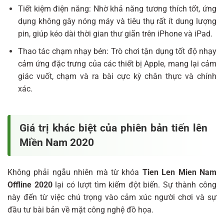
Tiết kiệm điện năng: Nhờ khả năng tương thích tốt, ứng
dụng không gây nóng máy và tiêu thụ rất ít dung lượng
pin, giúp kéo dài thời gian thư giãn trên iPhone và iPad.
Thao tác chạm nhạy bén: Trò chơi tận dụng tốt độ nhạy
cảm ứng đặc trưng của các thiết bị Apple, mang lại cảm
giác vuốt, chạm và ra bài cực kỳ chân thực và chính
xác.
Giá trị khác biệt của phiên bản tiến lên
Miền Nam 2020
Không phải ngẫu nhiên mà từ khóa
Tien Len Mien Nam
Offline 2020
lại có lượt tìm kiếm đột biến. Sự thành công
này đến từ việc chú trọng vào cảm xúc người chơi và sự
đầu tư bài bản về mặt công nghệ đồ họa.