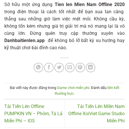
Sở hữu một ứng dụng
Tien len Mien Nam Offline 2020
trong điện thoại là cách tốt nhất để bạn xua tan căng
thẳng sau những giờ làm việc mệt mỏi. Không cầu kỳ,
không tốn kém nhưng giá trị giải trí mà nó mang lại là vô
cùng lớn. Đừng quên truy cập thường xuyên vào
Danhbaitienlen.app
để không bỏ lỡ bất kỳ xu hướng hay
kỹ thuật chơi bài đỉnh cao nào.
Bài viết này được đăng trong
Game chơi miễn phí
. Đánh dấu
liên kết
thường trực
.
Tải Tiến Lên Offline
Tải Tiến Lên Miền Nam
PUMPKIN VN – Phỏm, Tá Lả
Offline XoiViet Game Studio
Miễn Phí – IOS
Miễn Phí