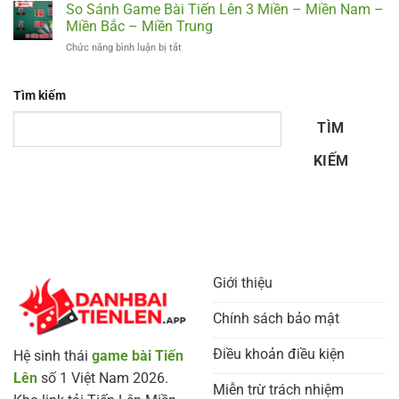
App
So Sánh Game Bài Tiến Lên 3 Miền – Miền Nam –
Bại:
Bệt
Game
Cách
Miền Bắc – Miền Trung
Và
Bài
Quản
Cầu
Chức năng bình luận bị tắt
ở
Đổi
Lý
Nhảy
So
Thưởng
Vốn
Chính
Sánh
Uy
Tránh
Xác
Game
Tìm kiếm
Tín
Cháy
Bài
Chơi
Tài
Tiến
TÌM
Tiến
Khoản
Lên
Lên
3
Miền
KIẾM
Miền
Nam
–
Hot
Miền
Nhất
Nam
2026
–
Miền
Bắc
–
Giới thiệu
Miền
Trung
Chính sách bảo mật
Điều khoản điều kiện
Hệ sinh thái
game bài Tiến
Lên
số 1 Việt Nam 2026.
Miễn trừ trách nhiệm