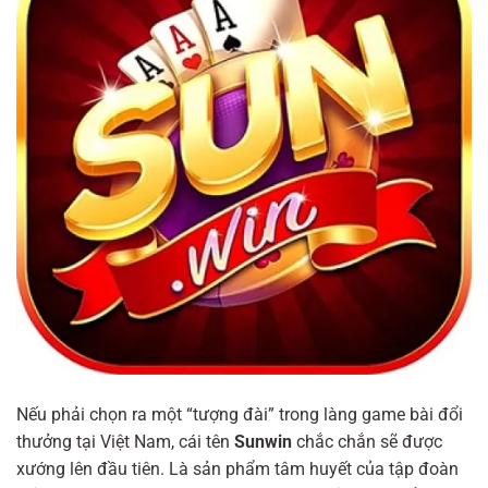
Nếu phải chọn ra một “tượng đài” trong làng game bài đổi
thưởng tại Việt Nam, cái tên
Sunwin
chắc chắn sẽ được
xướng lên đầu tiên. Là sản phẩm tâm huyết của tập đoàn