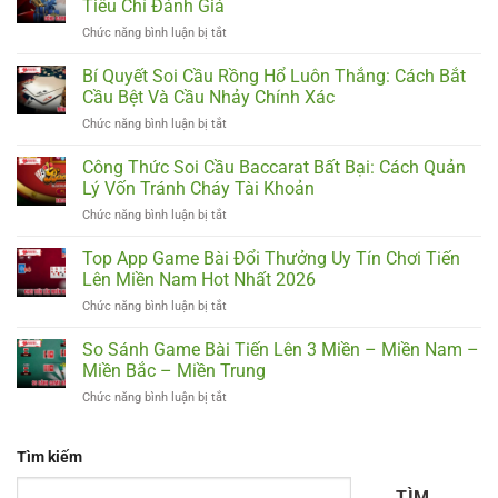
Tiêu Chí Đánh Giá
Chức năng bình luận bị tắt
ở
Bảng
Xếp
Bí Quyết Soi Cầu Rồng Hổ Luôn Thắng: Cách Bắt
Hạng
Cầu Bệt Và Cầu Nhảy Chính Xác
Cổng
Chức năng bình luận bị tắt
ở
Game
Bí
Bài
Quyết
Công Thức Soi Cầu Baccarat Bất Bại: Cách Quản
Uy
Soi
Tín
Lý Vốn Tránh Cháy Tài Khoản
Cầu
Nhất
Chức năng bình luận bị tắt
ở
Rồng
–
Công
Hổ
Tiêu
Thức
Top App Game Bài Đổi Thưởng Uy Tín Chơi Tiến
Luôn
Chí
Soi
Thắng:
Lên Miền Nam Hot Nhất 2026
Đánh
Cầu
Cách
Giá
Chức năng bình luận bị tắt
ở
Baccarat
Bắt
Top
Bất
Cầu
App
So Sánh Game Bài Tiến Lên 3 Miền – Miền Nam –
Bại:
Bệt
Game
Cách
Miền Bắc – Miền Trung
Và
Bài
Quản
Cầu
Chức năng bình luận bị tắt
ở
Đổi
Lý
Nhảy
So
Thưởng
Vốn
Chính
Sánh
Uy
Tránh
Xác
Game
Tìm kiếm
Tín
Cháy
Bài
Chơi
Tài
Tiến
TÌM
Tiến