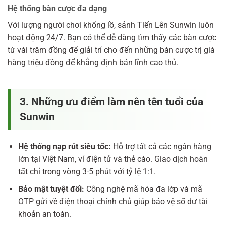
Hệ thống bàn cược đa dạng
Với lượng người chơi khổng lồ, sảnh Tiến Lên Sunwin luôn
hoạt động 24/7. Bạn có thể dễ dàng tìm thấy các bàn cược
từ vài trăm đồng để giải trí cho đến những bàn cược trị giá
hàng triệu đồng để khẳng định bản lĩnh cao thủ.
3. Những ưu điểm làm nên tên tuổi của
Sunwin
Hệ thống nạp rút siêu tốc:
Hỗ trợ tất cả các ngân hàng
lớn tại Việt Nam, ví điện tử và thẻ cào. Giao dịch hoàn
tất chỉ trong vòng 3-5 phút với tỷ lệ 1:1.
Bảo mật tuyệt đối:
Công nghệ mã hóa đa lớp và mã
OTP gửi về điện thoại chính chủ giúp bảo vệ số dư tài
khoản an toàn.