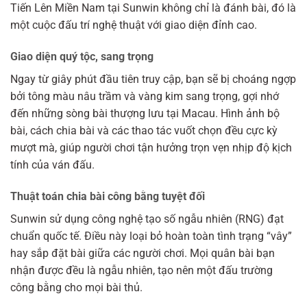
Tiến Lên Miền Nam tại Sunwin không chỉ là đánh bài, đó là
một cuộc đấu trí nghệ thuật với giao diện đỉnh cao.
Giao diện quý tộc, sang trọng
Ngay từ giây phút đầu tiên truy cập, bạn sẽ bị choáng ngợp
bởi tông màu nâu trầm và vàng kim sang trọng, gợi nhớ
đến những sòng bài thượng lưu tại Macau. Hình ảnh bộ
bài, cách chia bài và các thao tác vuốt chọn đều cực kỳ
mượt mà, giúp người chơi tận hưởng trọn vẹn nhịp độ kịch
tính của ván đấu.
Thuật toán chia bài công bằng tuyệt đối
Sunwin sử dụng công nghệ tạo số ngẫu nhiên (RNG) đạt
chuẩn quốc tế. Điều này loại bỏ hoàn toàn tình trạng “vây”
hay sắp đặt bài giữa các người chơi. Mọi quân bài bạn
nhận được đều là ngẫu nhiên, tạo nên một đấu trường
công bằng cho mọi bài thủ.