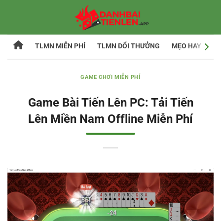
Bỏ
qua
nội
dung
TLMN MIỄN PHÍ
TLMN ĐỔI THƯỞNG
MẸO HAY
VI
GAME CHƠI MIỄN PHÍ
Game Bài Tiến Lên PC: Tải Tiến
Lên Miền Nam Offline Miễn Phí