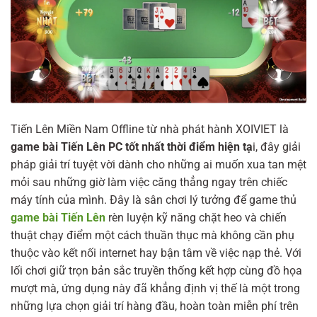
Tiến Lên Miền Nam Offline từ nhà phát hành XOIVIET là
game bài Tiến Lên PC tốt nhất thời điểm hiện tạ
i, đây giải
pháp giải trí tuyệt vời dành cho những ai muốn xua tan mệt
mỏi sau những giờ làm việc căng thẳng ngay trên chiếc
máy tính của mình. Đây là sân chơi lý tưởng để game thủ
game bài Tiến Lên
rèn luyện kỹ năng chặt heo và chiến
thuật chạy điểm một cách thuần thục mà không cần phụ
thuộc vào kết nối internet hay bận tâm về việc nạp thẻ. Với
lối chơi giữ trọn bản sắc truyền thống kết hợp cùng đồ họa
mượt mà, ứng dụng này đã khẳng định vị thế là một trong
những lựa chọn giải trí hàng đầu, hoàn toàn miễn phí trên