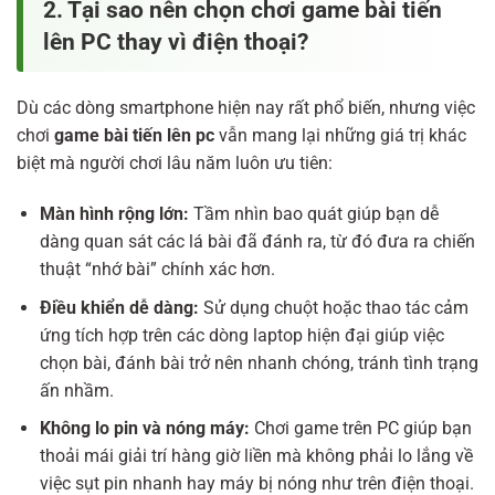
2. Tại sao nên chọn chơi game bài tiến
lên PC thay vì điện thoại?
Dù các dòng smartphone hiện nay rất phổ biến, nhưng việc
chơi
game bài tiến lên pc
vẫn mang lại những giá trị khác
biệt mà người chơi lâu năm luôn ưu tiên:
Màn hình rộng lớn:
Tầm nhìn bao quát giúp bạn dễ
dàng quan sát các lá bài đã đánh ra, từ đó đưa ra chiến
thuật “nhớ bài” chính xác hơn.
Điều khiển dễ dàng:
Sử dụng chuột hoặc thao tác cảm
ứng tích hợp trên các dòng laptop hiện đại giúp việc
chọn bài, đánh bài trở nên nhanh chóng, tránh tình trạng
ấn nhầm.
Không lo pin và nóng máy:
Chơi game trên PC giúp bạn
thoải mái giải trí hàng giờ liền mà không phải lo lắng về
việc sụt pin nhanh hay máy bị nóng như trên điện thoại.