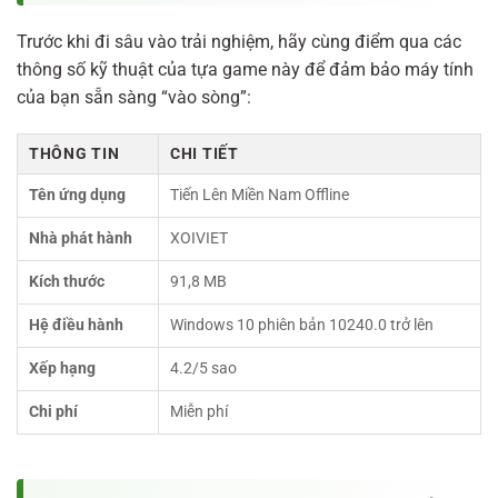
Trước khi đi sâu vào trải nghiệm, hãy cùng điểm qua các
thông số kỹ thuật của tựa game này để đảm bảo máy tính
của bạn sẵn sàng “vào sòng”:
THÔNG TIN
CHI TIẾT
Tên ứng dụng
Tiến Lên Miền Nam Offline
Nhà phát hành
XOIVIET
Kích thước
91,8 MB
Hệ điều hành
Windows 10 phiên bản 10240.0 trở lên
Xếp hạng
4.2/5 sao
Chi phí
Miễn phí