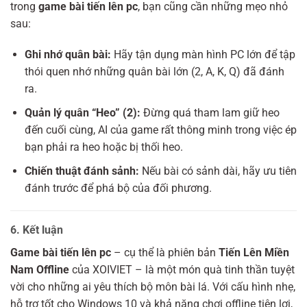
trong
game bài tiến lên pc
, bạn cũng cần những mẹo nhỏ
sau:
Ghi nhớ quân bài:
Hãy tận dụng màn hình PC lớn để tập
thói quen nhớ những quân bài lớn (2, A, K, Q) đã đánh
ra.
Quản lý quân “Heo” (2):
Đừng quá tham lam giữ heo
đến cuối cùng, AI của game rất thông minh trong việc ép
bạn phải ra heo hoặc bị thối heo.
Chiến thuật đánh sảnh:
Nếu bài có sảnh dài, hãy ưu tiên
đánh trước để phá bộ của đối phương.
6. Kết luận
Game bài tiến lên pc
– cụ thể là phiên bản
Tiến Lên Miền
Nam Offline
của XOIVIET – là một món quà tinh thần tuyệt
vời cho những ai yêu thích bộ môn bài lá. Với cấu hình nhẹ,
hỗ trợ tốt cho Windows 10 và khả năng chơi offline tiện lợi,