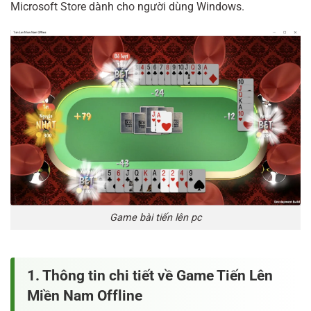
Microsoft Store dành cho người dùng Windows.
Game bài tiến lên pc
1. Thông tin chi tiết về Game Tiến Lên
Miền Nam Offline